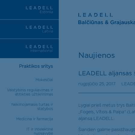
Naujienos
Praktikos sritys
LEADELL aljansas š
Mokesčiai
rugpjūčio 25, 2017
LEAD
Valstybinis reguliavimas ir
atitikties užtikrinimas
Nekilnojamasis turtas ir
Lygiai prieš metus trys Balt
statybos
„Fogels, Vītols & Paipa“ (Latv
aljansą LEADELL.
Medicina ir farmacija
IT ir intelektinė
Šiandien galime pasidžiaugt
nuosavybė