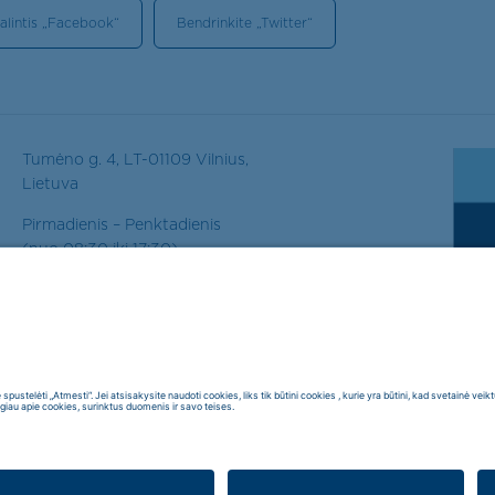
alintis „Facebook“
Bendrinkite „Twitter“
Tumėno g. 4, LT-01109 Vilnius,
Lietuva
Pirmadienis – Penktadienis
(nuo 08:30 iki 17:30)
Tel. +370 5248 7467
El. paštas:
vilnius@leadell.com