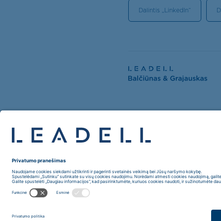
Dalintis „LinkedIn“
D