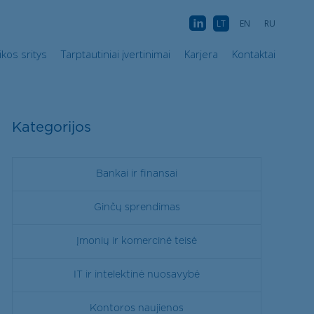
ktikos sritys
Tarptautiniai įvertinimai
Karjera
Kontaktai
AB
LT
EN
RU
ikos sritys
Tarptautiniai įvertinimai
Karjera
Kontaktai
Kategorijos
Bankai ir finansai
Ginčų sprendimas
Įmonių ir komercinė teisė
IT ir intelektinė nuosavybė
Kontoros naujienos