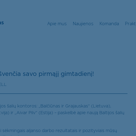
Apie mus
Naujienos
Komanda
Pra
Apie mus
Naujienos
Komanda
Prakt
venčia savo pirmąjį gimtadienį!
ELL
ijos šalių kontoros: „Balčiūnas ir Grajauskas“ (Lietuva),
ija) ir „Aivar Pilv“ (Estija) – paskelbė apie naują Baltijos šalių
i sėkmingais aljanso darbo rezultatais ir pozityviais mūsų