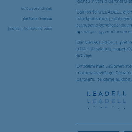
klientų ir verslo partnerių at
Ginčų sprendimas
Baltijos šalių LEADELL alja
naudą tiek mūsų kontoroms,
Bankai ir finansai
tarpusavio bendradarbiavimą
Įmonių ir komercinė teisė
apžvalgas, įgyvendinome eil
Dar vienas LEADELL plėtros 
užtikrinti sklandų ir ope
erdvėje.
Dirbdami mes visuomet sten
matoma paviršiuje. Dirbame 
partneriu, teikiame aukščiau