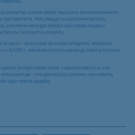
siliepimais.
nso įsteigimas suteikė didelę tarpusavio bendradarbiavimo
 tiek klientams. Metų bėgyje sustiprinome kontorų
, sukūrėme vieningas Baltijos šalių teisės naujienų
ę bendrų tarptautinių projektų.
žingsnis – atstovybės Briuselyje įsteigimas, leidžiantis
ratyvų LEADELL advokatų kontorų paslaugų teikimą Europos
giamės įžvelgti reikalo esmę, neapsiribodami tuo, kas
entuziastingai – stengiamės būti patikimu savo klientų
sio lygio teisinę pagalbą.